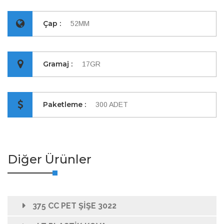
Çap :
52MM
Gramaj :
17GR
Paketleme :
300 ADET
Diğer Ürünler
375 CC PET ŞİŞE 3022