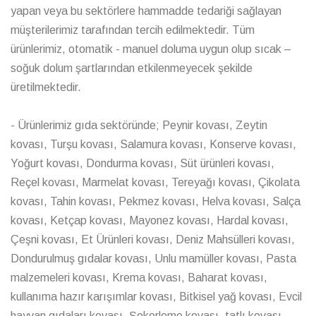
yapan veya bu sektörlere hammadde tedariği sağlayan
müşterilerimiz tarafından tercih edilmektedir. Tüm
ürünlerimiz, otomatik - manuel doluma uygun olup sıcak –
soğuk dolum şartlarından etkilenmeyecek şekilde
üretilmektedir.
- Ürünlerimiz gıda sektöründe; Peynir kovası, Zeytin
kovası, Turşu kovası, Salamura kovası, Konserve kovası,
Yoğurt kovası, Dondurma kovası, Süt ürünleri kovası,
Reçel kovası, Marmelat kovası, Tereyağı kovası, Çikolata
kovası, Tahin kovası, Pekmez kovası, Helva kovası, Salça
kovası, Ketçap kovası, Mayonez kovası, Hardal kovası,
Çeşni kovası, Et Ürünleri kovası, Deniz Mahsülleri kovası,
Dondurulmuş gıdalar kovası, Unlu mamüller kovası, Pasta
malzemeleri kovası, Krema kovası, Baharat kovası,
kullanıma hazır karışımlar kovası, Bitkisel yağ kovası, Evcil
hayvan gıdaları kovası, Şekerleme kovası, tatlı kovası